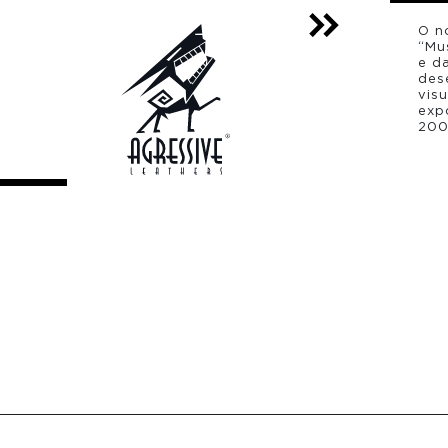
O no
“Mu
e d
des
vis
exp
200